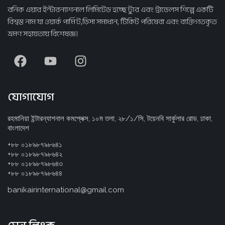
বনিক এয়ার ইন্টারন্যাশনাল লিমিটেড হচ্ছে ট্যুর এবং ট্রাভেলস শিল্পে একটি
বিশ্বস্ত নাম যা ওয়ার্ক পার্মিট,ভিসা সমাধান, টিকিট পরিষেবা এবং ব্যক্তিগতকৃত
ভ্রমণ সহায়তায় বিশেষজ্ঞ।
যোগাযোগ
রহমানিয়া ইন্টারন্যাশনাল কমপ্লেক্স, ১০ম তলা, ২৮/১/সি, টয়েনবি সার্কুলার রোড, ঢাকা,
বাংলাদেশ
+৮৮ ০১৮৯৮৭৯৮৬৪১
+৮৮ ০১৮৯৮৭৯৮৬৪২
+৮৮ ০১৮৯৮৭৯৮৬৪৩
+৮৮ ০১৮৯৮৭৯৮৬৪৪
banikairinternational@gmail.com